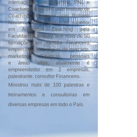
internacional em Coaching, PNL e
Coaching Financeiro pelo Instituto de
Coaching Financeiro com Roberto
Navarro, possui formação superior
em Advanced Coaching pela
Faculdade Cambury, tem mais de 50
formações em Gestão Financeira
empresarial, estratégias de mercado,
marketing, Finanças pessoais
e
áreas
afins, atualmente é
empreendedor em 2 empresas,
palestrante, consultor Financeiro.
Ministrou mais de 100 palestras e
treinamentos e consultorias em
diversas empresas em todo o País.