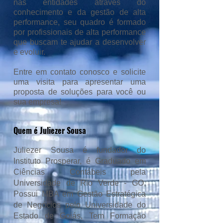
nas entidades através do
conhecimento e da gestão de alta
performance, seu quadro é formado
por profissionais de alta performance
que buscam te ajudar a desenvolver
e evoluir.
Entre em contato conosco e solicite
uma visita para apresentar uma
proposta de soluções para você ou
sua empresa!
Quem é Juliezer Sousa
Juliezer Sousa é fundador do
Instituto Prosperar, é Graduado em
Ciências Contábeis pela
Universidade de Rio
Verde - GO
,
Possui MBA em Gestão Estratégica
de
Negócios
pelo
Universidade
do
Estado de
Goiás
, Tem Formação