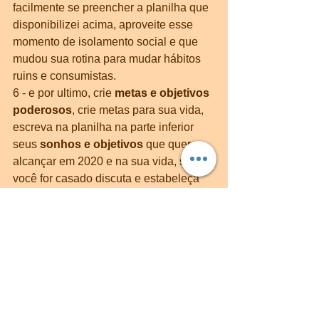
facilmente se preencher a planilha que 
disponibilizei acima, aproveite esse 
momento de isolamento social e que 
mudou sua rotina para mudar hábitos 
ruins e consumistas.
6 - e por ultimo, crie 
metas e objetivos 
poderosos
, crie metas para sua vida, 
escreva na planilha na parte inferior 
seus 
sonhos e objetivos
 que quer 
alcançar em 2020 e na sua vida, se 
você for casado discuta e estabeleça 
esses objetivos e metas juntos com 
sua família.
Desejo muito sucesso e prosperidade 
em sua vida
Juliezer Sousa